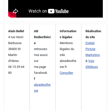
Alain Bellet
AB
Information
Réalisation
4 rue Henri
Radiesthési
s légales
du site
Barbusse
e
Mentions
Digital
38400 St
retrouvez-
légales du
Picture
Martin
moi aussi
site
Marketing
d'Hères
sur
abradiesthe
&
Voix
06 15 39 64
ma page
sie.fr
d'Ailleurs
80
facebook
Consulter
f
abradiesthe
sie