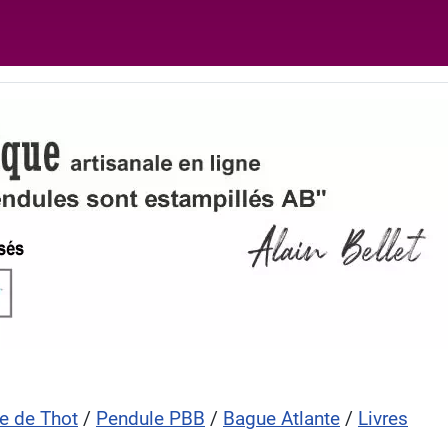
e de Thot
/
Pendule PBB
/
Bague Atlante
/
Livres