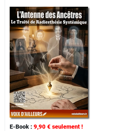
E-Book :
9,90 € seulement !