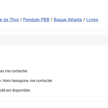
e de Thot
/
Pendule PBB
/
Bague Atlante
/
Livres
as me contacter.
ne. Hors hexagone, me contacter.
dé est disponible.